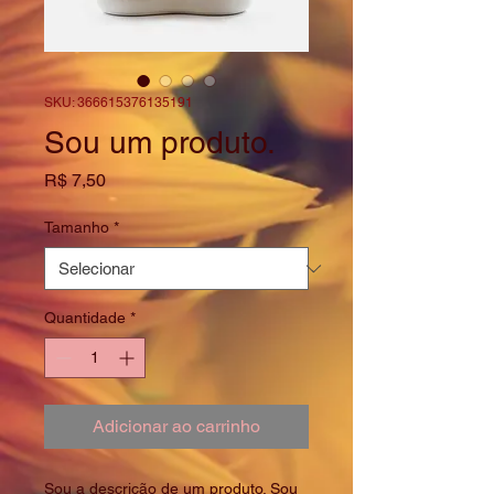
SKU: 366615376135191
Sou um produto.
Preço
R$ 7,50
Tamanho
*
Quantidade
*
Adicionar ao carrinho
Sou a descrição de um produto. Sou 